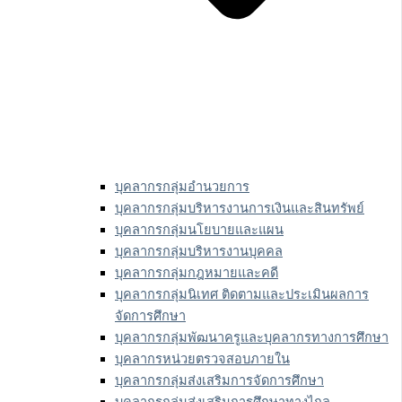
บุคลากรกลุ่มอำนวยการ
บุคลากรกลุ่มบริหารงานการเงินและสินทรัพย์
บุคลากรกลุ่มนโยบายและแผน
บุคลากรกลุ่มบริหารงานบุคคล
บุคลากรกลุ่มกฎหมายและคดี
บุคลากรกลุ่มนิเทศ ติดตามและประเมินผลการ
จัดการศึกษา
บุคลากรกลุ่มพัฒนาครูและบุคลากรทางการศึกษา
บุคลากรหน่วยตรวจสอบภายใน
บุคลากรกลุ่มส่งเสริมการจัดการศึกษา