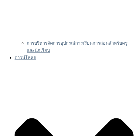
การบริหารจัดการอุปกรณ์การเรียนการสอนสำหรับครู
และนักเรียน
ดาวน์โหลด