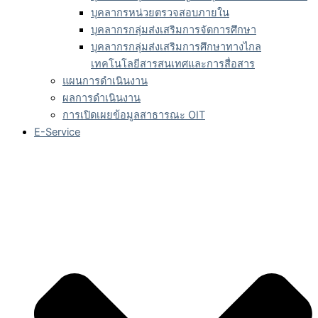
บุคลากรหน่วยตรวจสอบภายใน
บุคลากรกลุ่มส่งเสริมการจัดการศึกษา
บุคลากรกลุ่มส่งเสริมการศึกษาทางไกล
เทคโนโลยีสารสนเทศและการสื่อสาร
แผนการดำเนินงาน
ผลการดำเนินงาน
การเปิดเผยข้อมูลสาธารณะ OIT
E-Service