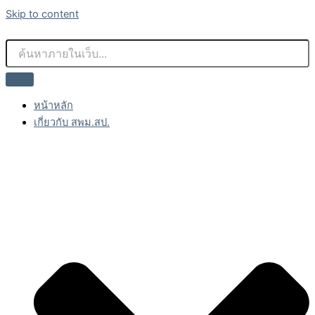
Skip to content
หน้าหลัก
เกี่ยวกับ สพม.สป.