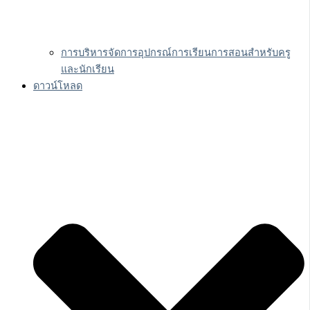
การบริหารจัดการอุปกรณ์การเรียนการสอนสำหรับครู
และนักเรียน
ดาวน์โหลด