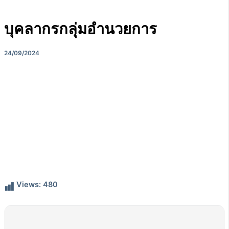
บุคลากรกลุ่มอำนวยการ
24/09/2024
Views:
480