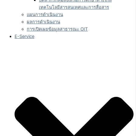
บุคลากรกลุ่มส่งเสริมการศึกษาทางไกล
เทคโนโลยีสารสนเทศและการสื่อสาร
แผนการดำเนินงาน
ผลการดำเนินงาน
การเปิดเผยข้อมูลสาธารณะ OIT
E-Service