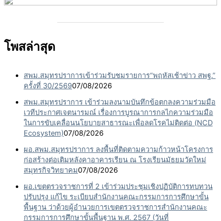
โพสล่าสุด
สพม.สมุทรปราการเข้าร่วมรับชมรายการ“พฤหัสเช้าข่าว สพฐ.”
ครั้งที่ 30/2569
07/08/2026
สพม.สมุทรปราการ เข้าร่วมลงนามบันทึกข้อตกลงความร่วมมือ
เวทีประกาศเจตนารมณ์ เรื่องการบูรณาการกลไกความร่วมมือ
ในการขับเคลื่อนนโยบายสาธารณะเพื่อลดโรคไม่ติดต่อ (NCD
Ecosystem)
07/08/2026
ผอ.สพม.สมุทรปราการ ลงพื้นที่ติดตามความก้าวหน้าโครงการ
ก่อสร้างต่อเติมหลังคาอาคารเรียน ณ โรงเรียนมัธยมวัดใหม่
สมุทรกิจวิทยาคม
07/08/2026
ผอ.เขตตรวจราชการที่ 2 เข้าร่วมประชุมเชิงปฏิบัติการทบทวน
ปรับปรุง แก้ไข ระเบียบสำนักงานคณะกรรมการการศึกษาขั้น
พื้นฐาน ว่าด้วยผู้อำนวยการเขตตรวจราชการสำนักงานคณะ
กรรมการการศึกษาขั้นพื้นฐาน พ.ศ. 2567 (วันที่