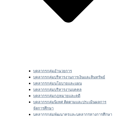
บุคลากรกลุ่มอำนวยการ
บุคลากรกลุ่มบริหารงานการเงินและสินทรัพย์
บุคลากรกลุ่มนโยบายและแผน
บุคลากรกลุ่มบริหารงานบุคคล
บุคลากรกลุ่มกฎหมายและคดี
บุคลากรกลุ่มนิเทศ ติดตามและประเมินผลการ
จัดการศึกษา
บุคลากรกลุ่มพัฒนาครูและบุคลากรทางการศึกษา