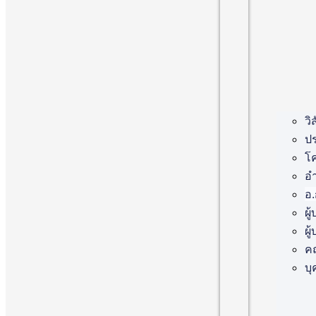
วิ
ป
โ
อำ
อ.
ผู
ผู
ค
บ