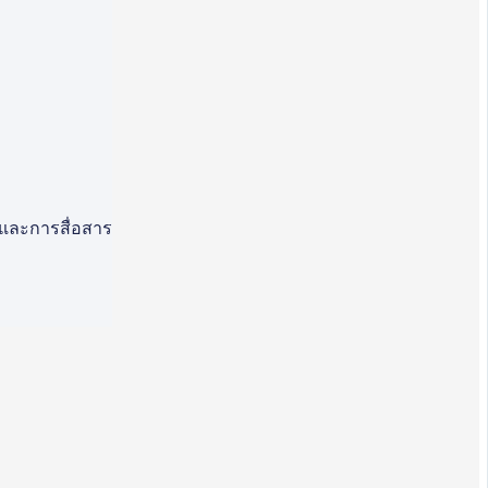
และการสื่อสาร