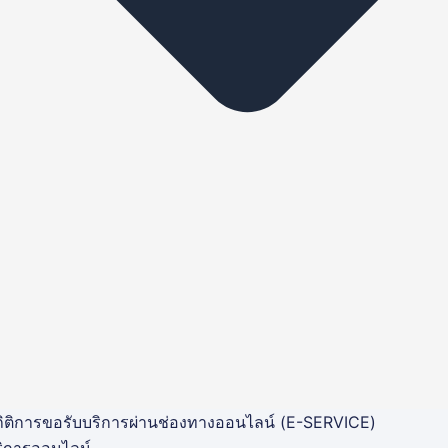
ถิติการขอรับบริการผ่านช่องทางออนไลน์ (E-SERVICE)
ริการออนไลน์